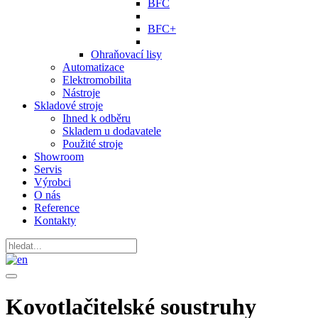
BFC
BFC+
Ohraňovací lisy
Automatizace
Elektromobilita
Nástroje
Skladové stroje
Ihned k odběru
Skladem u dodavatele
Použité stroje
Showroom
Servis
Výrobci
O nás
Reference
Kontakty
Kovotlačitelské soustruhy