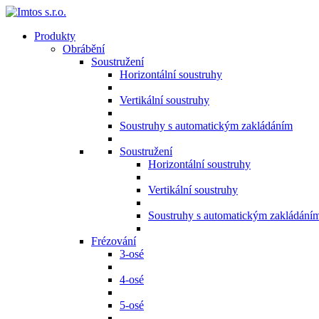
Produkty
Obrábění
Soustružení
Horizontální soustruhy
Vertikální soustruhy
Soustruhy s automatickým zakládáním
Soustružení
Horizontální soustruhy
Vertikální soustruhy
Soustruhy s automatickým zakládání
Frézování
3-osé
4-osé
5-osé