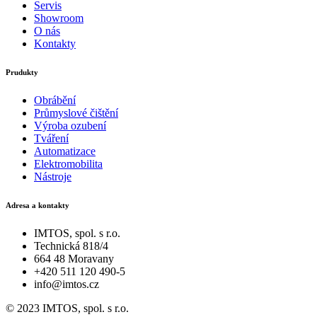
Servis
Showroom
O nás
Kontakty
Prudukty
Obrábění
Průmyslové čištění
Výroba ozubení
Tváření
Automatizace
Elektromobilita
Nástroje
Adresa a kontakty
IMTOS, spol. s r.o.
Technická 818/4
664 48 Moravany
+420 511 120 490-5
info@imtos.cz
© 2023 IMTOS, spol. s r.o.