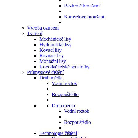
Bezhroté broušení
Karuselové broušení
Výroba ozubení
Tváření
Mechanické lisy
Hydraulické lisy
Kovací lisy
Rovnací lisy
Montážní lisy
Kovotlačitelské soustruhy
Průmyslové čištění
Druh média
Vodní roztok
Rozpouštědlo
Druh média
Vodní roztok
Rozpouštědlo
Technologie čištění