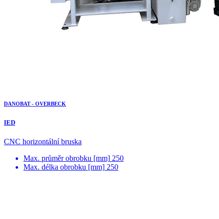
DANOBAT - OVERBECK
IED
CNC horizontální bruska
Max. průměr obrobku [mm]
250
Max. délka obrobku [mm]
250