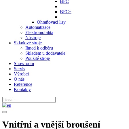
BFC
BFC+
Ohraňovací lisy
Automatizace
Elektromobilita
Nástroje
Skladové stroje
Ihned k odběru
Skladem u dodavatele
Použité stroje
Showroom
Servis
Výrobci
O nás
Reference
Kontakty
Vnitřní a vnější broušení