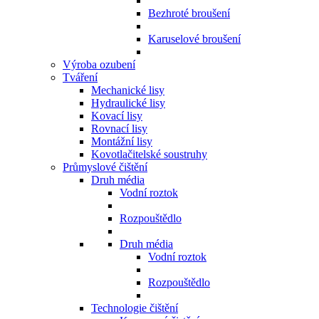
Bezhroté broušení
Karuselové broušení
Výroba ozubení
Tváření
Mechanické lisy
Hydraulické lisy
Kovací lisy
Rovnací lisy
Montážní lisy
Kovotlačitelské soustruhy
Průmyslové čištění
Druh média
Vodní roztok
Rozpouštědlo
Druh média
Vodní roztok
Rozpouštědlo
Technologie čištění