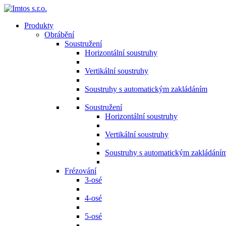
Produkty
Obrábění
Soustružení
Horizontální soustruhy
Vertikální soustruhy
Soustruhy s automatickým zakládáním
Soustružení
Horizontální soustruhy
Vertikální soustruhy
Soustruhy s automatickým zakládání
Frézování
3-osé
4-osé
5-osé