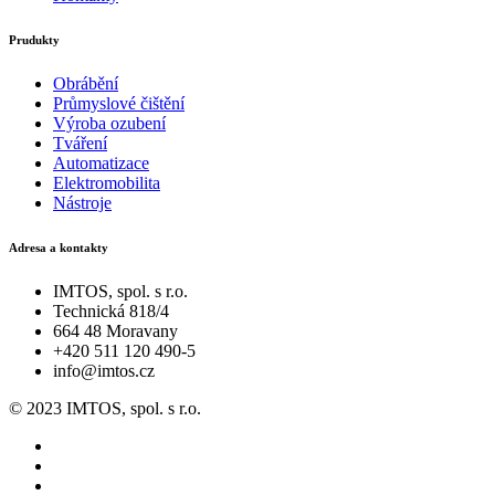
Prudukty
Obrábění
Průmyslové čištění
Výroba ozubení
Tváření
Automatizace
Elektromobilita
Nástroje
Adresa a kontakty
IMTOS, spol. s r.o.
Technická 818/4
664 48 Moravany
+420 511 120 490-5
info@imtos.cz
© 2023 IMTOS, spol. s r.o.