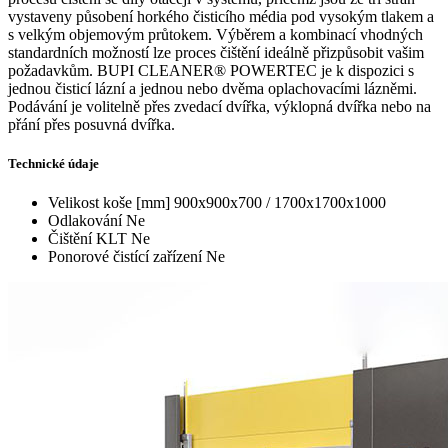
vystaveny působení horkého čisticího média pod vysokým tlakem a
s velkým objemovým průtokem. Výběrem a kombinací vhodných
standardních možností lze proces čištění ideálně přizpůsobit vašim
požadavkům. BUPI CLEANER® POWERTEC je k dispozici s
jednou čisticí lázní a jednou nebo dvěma oplachovacími lázněmi.
Podávání je volitelně přes zvedací dvířka, výklopná dvířka nebo na
přání přes posuvná dvířka.
Technické údaje
Velikost koše [mm]
900x900x700 / 1700x1700x1000
Odlakování
Ne
Čištění KLT
Ne
Ponorové čistící zařízení
Ne