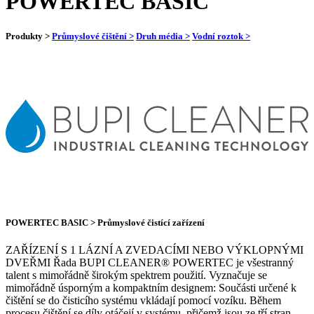
POWERTEC BASIC
Produkty >
Průmyslové čištění >
Druh média >
Vodní roztok >
POWERTEC BASIC > Průmyslové čistící zařízení
ZAŘÍZENÍ S 1 LÁZNÍ A ZVEDACÍMI NEBO VÝKLOPNÝMI
DVEŘMI Řada BUPI CLEANER® POWERTEC je všestranný
talent s mimořádně širokým spektrem použití. Vyznačuje se
mimořádně úsporným a kompaktním designem: Součásti určené k
čištění se do čisticího systému vkládají pomocí vozíku. Během
procesu čištění se díly otáčejí v systému, přičemž jsou ze tří stran