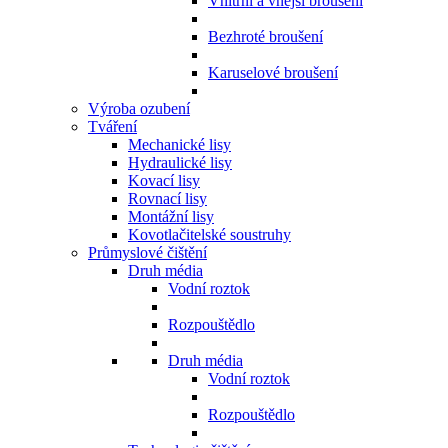
Vnitřní a vnější broušení
Bezhroté broušení
Karuselové broušení
Výroba ozubení
Tváření
Mechanické lisy
Hydraulické lisy
Kovací lisy
Rovnací lisy
Montážní lisy
Kovotlačitelské soustruhy
Průmyslové čištění
Druh média
Vodní roztok
Rozpouštědlo
Druh média
Vodní roztok
Rozpouštědlo