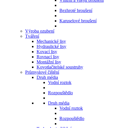
Vnitřní a vnější broušení
Bezhroté broušení
Karuselové broušení
Výroba ozubení
Tváření
Mechanické lisy
Hydraulické lisy
Kovací lisy
Rovnací lisy
Montážní lisy
Kovotlačitelské soustruhy
Průmyslové čištění
Druh média
Vodní roztok
Rozpouštědlo
Druh média
Vodní roztok
Rozpouštědlo