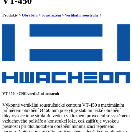
VT-450
Produkty >
Obrábění >
Soustružení >
Vertikální soustruhy >
VT-450 > CNC vertikální soustruh
Výkonné vertikální soustružnické centrum VT-450 s maximálním
průměrem obrábění Ø460 mm poskytuje stabilní těžké obrábění
díky vysoce tuhé struktuře vedení v kluzném provedení se systémem
vzduchového polštáře a konstrukcí lože, což zajišťuje vysokou
přesnost i při dlouhodobém obrábění minimalizací tepelného
posunu. Nainstalovaný software Hwacheon zlepšuje produktivitu a