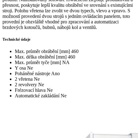
přesnost, poskytuje lepší kvalitu obrábění ve srovnání s existujícími
stroji. Polohu vřetena lze zvolit ve dvou typech, vlevo a vpravo. S
možností provedení dvou strojů s jedním ovládacím panelem, toto
provední je obzvláště vhodné pro zpracování a automatizaci
brzdových kotoučů, bubnů, nábojů kol a ventilů.
Technické údaje
Max. průměr obrábění [mm]
460
Max. délka obrábění [mm]
460
Max. průměr tyče [mm]
NA
Y osa
Ne
Poháněné nástroje
Ano
2 vřetena
Ne
2 revolvery
Ne
Frézovací hlava
Ne
Automatické zakládání
Ne