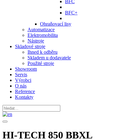
BFC
BFC+
Ohraňovací lisy
Automatizace
Elektromobilita
Nástroje
Skladové stroje
Ihned k odběru
Skladem u dodavatele
Použité stroje
Showroom
Servis
Výrobci
O nás
Reference
Kontakty
HI-TECH 850 BBXL