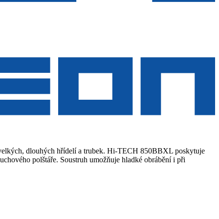
 velkých, dlouhých hřídelí a trubek. Hi-TECH 850BBXL poskytuje
duchového polštáře. Soustruh umožňuje hladké obrábění i při