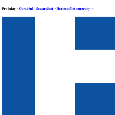
Produkty >
Obrábění >
Soustružení >
Horizontální soustruhy >