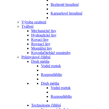
Bezhroté broušení
Karuselové broušení
Výroba ozubení
Tváření
Mechanické lisy
Hydraulické lisy
Kovací lisy
Rovnací lisy
Montážní lisy
Kovotlačitelské soustruhy
Průmyslové čištění
Druh média
Vodní roztok
Rozpouštědlo
Druh média
Vodní roztok
Rozpouštědlo
Technologie čištění