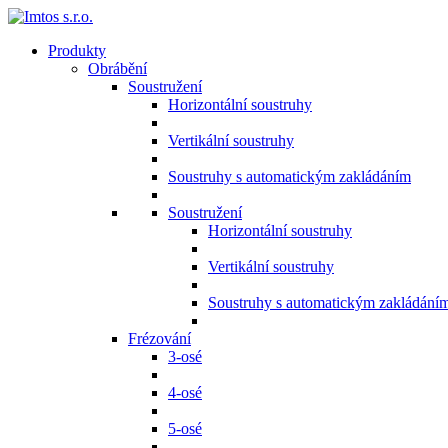
Produkty
Obrábění
Soustružení
Horizontální soustruhy
Vertikální soustruhy
Soustruhy s automatickým zakládáním
Soustružení
Horizontální soustruhy
Vertikální soustruhy
Soustruhy s automatickým zakládání
Frézování
3-osé
4-osé
5-osé