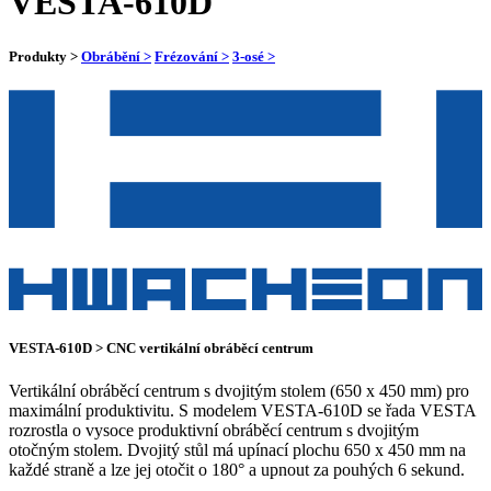
VESTA-610D
Produkty >
Obrábění >
Frézování >
3-osé >
VESTA-610D > CNC vertikální obráběcí centrum
Vertikální obráběcí centrum s dvojitým stolem (650 x 450 mm) pro
maximální produktivitu. S modelem VESTA-610D se řada VESTA
rozrostla o vysoce produktivní obráběcí centrum s dvojitým
otočným stolem. Dvojitý stůl má upínací plochu 650 x 450 mm na
každé straně a lze jej otočit o 180° a upnout za pouhých 6 sekund.