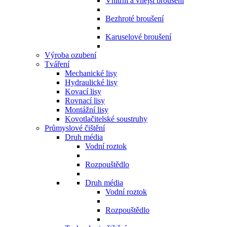
Vnitřní a vnější broušení
Bezhroté broušení
Karuselové broušení
Výroba ozubení
Tváření
Mechanické lisy
Hydraulické lisy
Kovací lisy
Rovnací lisy
Montážní lisy
Kovotlačitelské soustruhy
Průmyslové čištění
Druh média
Vodní roztok
Rozpouštědlo
Druh média
Vodní roztok
Rozpouštědlo