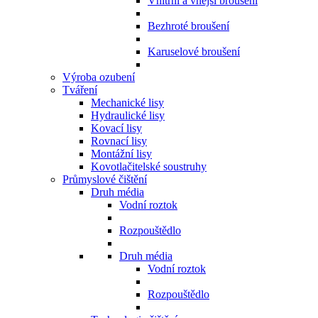
Vnitřní a vnější broušení
Bezhroté broušení
Karuselové broušení
Výroba ozubení
Tváření
Mechanické lisy
Hydraulické lisy
Kovací lisy
Rovnací lisy
Montážní lisy
Kovotlačitelské soustruhy
Průmyslové čištění
Druh média
Vodní roztok
Rozpouštědlo
Druh média
Vodní roztok
Rozpouštědlo