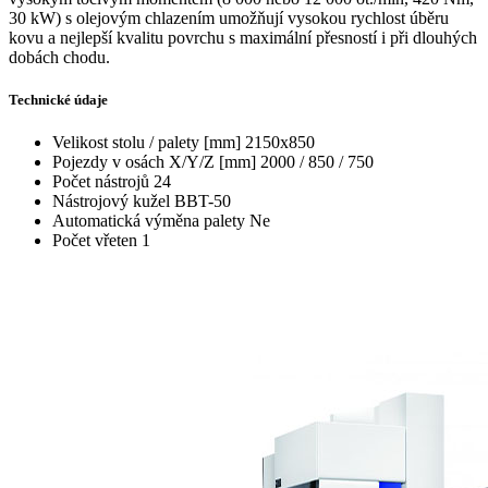
30 kW) s olejovým chlazením umožňují vysokou rychlost úběru
kovu a nejlepší kvalitu povrchu s maximální přesností i při dlouhých
dobách chodu.
Technické údaje
Velikost stolu / palety [mm]
2150x850
Pojezdy v osách X/Y/Z [mm]
2000 / 850 / 750
Počet nástrojů
24
Nástrojový kužel
BBT-50
Automatická výměna palety
Ne
Počet vřeten
1