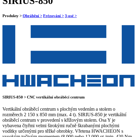
SIRIUS-850
Produkty >
Obrábění >
Frézování >
3-osé >
SIRIUS-850 > CNC vertikální obráběcí centrum
Vertikální obráběcí centrum s plochým vedením a stolem o
rozměrech 2 150 x 850 mm (max. 4 t). SIRIUS-850 je vertikální
obráběcí centrum v provedení s křížovým stolem. Osa Y je
vybavena čtyřmi velmi širokými ručně škrabanými plochými
vodítky určenými pro těžké obrobky. Vřetena HWACHEON s
vysokým točivým momentem (8 000 nebo 12 000 ot./min, 420 Nm,